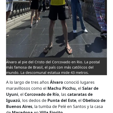
Álvaro al pie del Cristo del Corcovado en Rio. La postal
más famosa de Brasil, el país con más católicos del
mundo. La descomunal estatua mide 43 metros.
A lo largo de tres años
Álvaro
conoció lugares
maravillosos como el
Machu Picchu,
el
Salar de
Uyuni
, el
Corcovado de Río
, las
cataratas de
Iguazú
, los dedos de
Punta del Este
, el
Obelisco de
Buenos Aires
, la tumba de Pelé en Santos y la casa
de
Maradona
en
Villa Fiorito
...