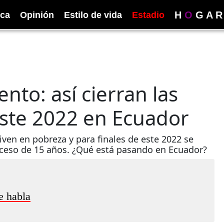
H
O
G
A
R
ica
Opinión
Estilo de vida
Estadio
to: así cierran las
ste 2022 en Ecuador
ven en pobreza y para finales de este 2022 se
oceso de 15 años. ¿Qué está pasando en Ecuador?
e habla