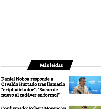
Más leídas
Daniel Noboa responde a
Osvaldo Hurtado tras llamarlo
"criptodictador": "Sacan de
nuevo al cadáver en formol"
Confirmado: Robert Moreno ya