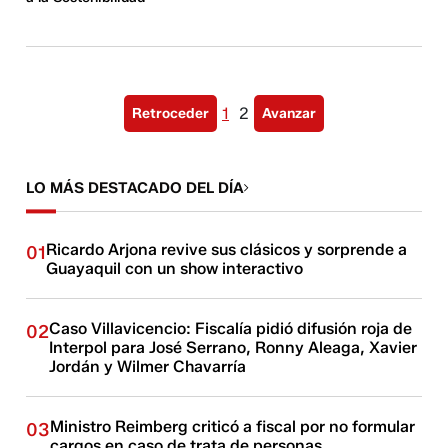
1
2
Retroceder
Avanzar
LO MÁS DESTACADO DEL DÍA
Ricardo Arjona revive sus clásicos y sorprende a
01
Guayaquil con un show interactivo
Caso Villavicencio: Fiscalía pidió difusión roja de
02
Interpol para José Serrano, Ronny Aleaga, Xavier
Jordán y Wilmer Chavarría
Ministro Reimberg criticó a fiscal por no formular
03
cargos en caso de trata de personas