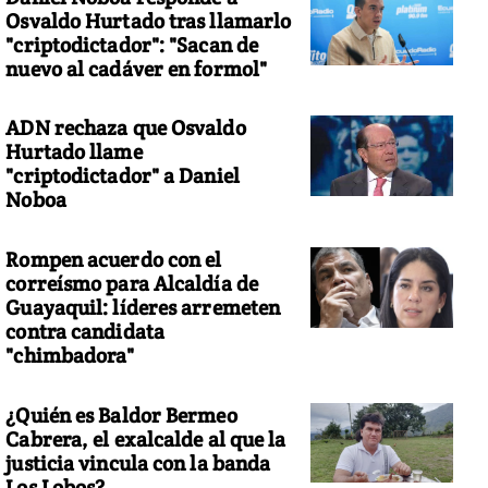
Osvaldo Hurtado tras llamarlo
"criptodictador": "Sacan de
nuevo al cadáver en formol"
ADN rechaza que Osvaldo
Hurtado llame
"criptodictador" a Daniel
Noboa
Rompen acuerdo con el
correísmo para Alcaldía de
Guayaquil: líderes arremeten
contra candidata
"chimbadora"
¿Quién es Baldor Bermeo
Cabrera, el exalcalde al que la
justicia vincula con la banda
Los Lobos?