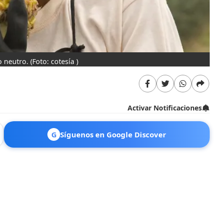
o neutro.
(Foto: cotesía )
Activar Notificaciones
G
Síguenos en Google Discover