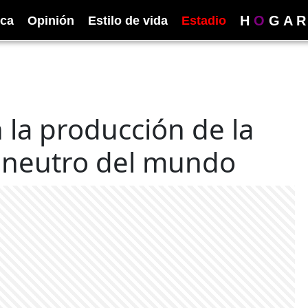
H
O
G
A
R
ica
Opinión
Estilo de vida
Estadio
 la producción de la
 neutro del mundo