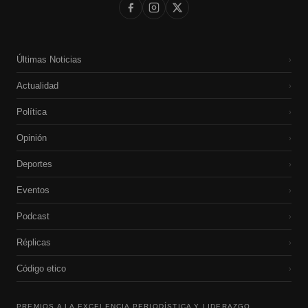
Últimas Noticias
›
Actualidad
›
Política
›
Opinión
›
Deportes
›
Eventos
›
Podcast
›
Réplicas
›
Código etico
›
PREMIOS A LA EXCELENCIA PERIODÍSTICA Y LIDERAZGO