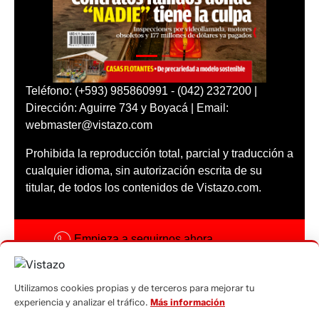
Teléfono: (+593) 985860991 - (042) 2327200 |
Dirección: Aguirre 734 y Boyacá | Email:
webmaster@vistazo.com
Prohibida la reproducción total, parcial y traducción a
cualquier idioma, sin autorización escrita de su
titular, de todos los contenidos de Vistazo.com.
Empieza a seguirnos ahora
Activar notificaciones
Utilizamos cookies propias y de terceros para mejorar tu
Código ética
experiencia y analizar el tráfico.
Más información
Sugerencias a: