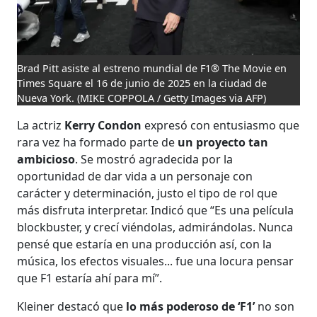
Brad Pitt asiste al estreno mundial de F1® The Movie en
Times Square el 16 de junio de 2025 en la ciudad de
Nueva York.
(MIKE COPPOLA / Getty Images via AFP)
La actriz
Kerry Condon
expresó con entusiasmo que
rara vez ha formado parte de
un proyecto tan
ambicioso
. Se mostró agradecida por la
oportunidad de dar vida a un personaje con
carácter y determinación, justo el tipo de rol que
más disfruta interpretar. Indicó que “Es una película
blockbuster, y crecí viéndolas, admirándolas. Nunca
pensé que estaría en una producción así, con la
música, los efectos visuales... fue una locura pensar
que F1 estaría ahí para mí”.
Kleiner destacó que
lo más poderoso de ‘F1’
no son