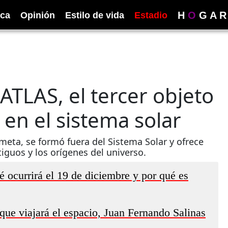
H
O
G
A
R
ica
Opinión
Estilo de vida
Estadio
ATLAS, el tercer objeto
 en el sistema solar
meta, se formó fuera del Sistema Solar y ofrece
iguos y los orígenes del universo.
 ocurrirá el 19 de diciembre y por qué es
que viajará el espacio, Juan Fernando Salinas