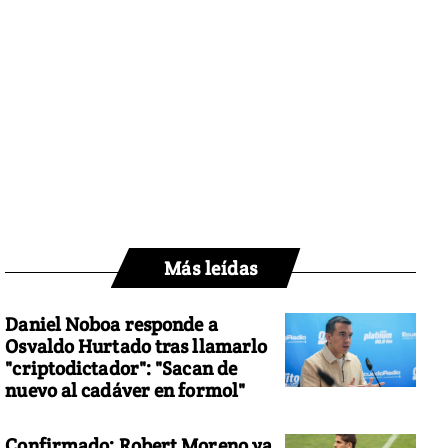
Más leídas
Daniel Noboa responde a
Osvaldo Hurtado tras llamarlo
"criptodictador": "Sacan de
nuevo al cadáver en formol"
Confirmado: Robert Moreno ya