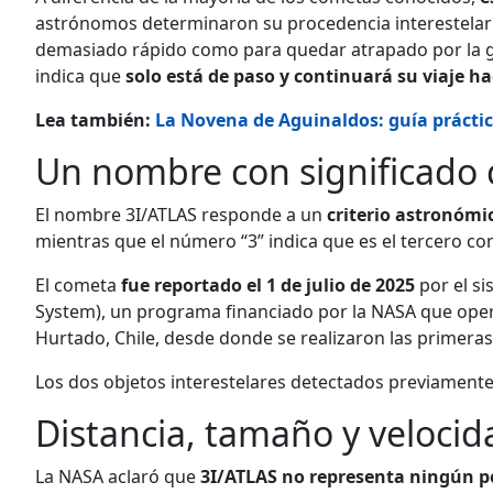
astrónomos determinaron su procedencia interestelar a
demasiado rápido como para quedar atrapado por la gra
indica que
solo está de paso y continuará su viaje ha
Lea también:
La Novena de Aguinaldos: guía práctica
Un nombre con significado c
El nombre 3I/ATLAS responde a un
criterio astronómi
mientras que el número “3” indica que es el tercero c
El cometa
fue reportado el 1 de julio de 2025
por el si
System), un programa financiado por la NASA que oper
Hurtado, Chile, desde donde se realizaron las primera
Los dos objetos interestelares detectados previament
Distancia, tamaño y velocid
La NASA aclaró que
3I/ATLAS no representa ningún pe