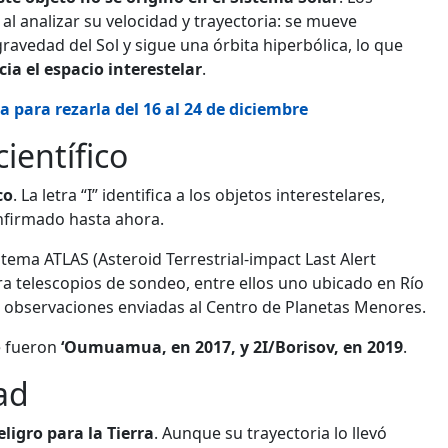
l analizar su velocidad y trayectoria: se mueve
vedad del Sol y sigue una órbita hiperbólica, lo que
cia el espacio interestelar
.
 para rezarla del 16 al 24 de diciembre
ientífico
co
. La letra “I” identifica a los objetos interestelares,
onfirmado hasta ahora.
stema ATLAS (Asteroid Terrestrial-impact Last Alert
a telescopios de sondeo, entre ellos uno ubicado en Río
s observaciones enviadas al Centro de Planetas Menores.
e fueron
‘Oumuamua, en 2017, y 2I/Borisov, en 2019
.
ad
ligro para la Tierra
. Aunque su trayectoria lo llevó