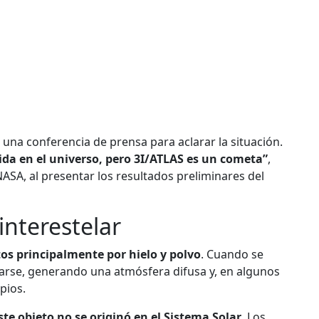
 una conferencia de prensa para aclarar la situación.
ida en el universo, pero 3I/ATLAS es un cometa”
,
NASA, al presentar los resultados preliminares del
interestelar
s principalmente por hielo y polvo
. Cuando se
marse, generando una atmósfera difusa y, en algunos
pios.
ste objeto no se originó en el Sistema Solar
. Los