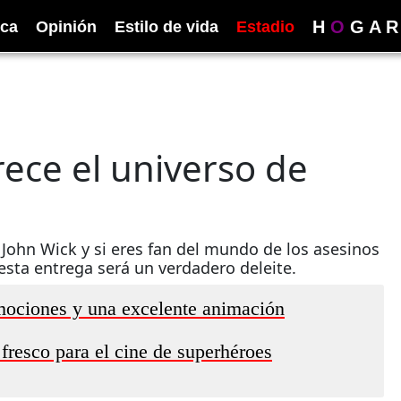
H
O
G
A
R
ica
Opinión
Estilo de vida
Estadio
Crece el universo de
 John Wick y si eres fan del mundo de los asesinos
esta entrega será un verdadero deleite.
mociones y una excelente animación
fresco para el cine de superhéroes