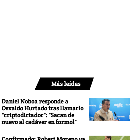
Más leídas
Daniel Noboa responde a
Osvaldo Hurtado tras llamarlo
"criptodictador": "Sacan de
nuevo al cadáver en formol"
Confirmado: Robert Moreno ya