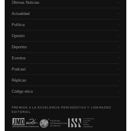
Últimas Noticias
›
Actualidad
›
Política
›
Opinión
›
Deportes
›
Eventos
›
Podcast
›
Réplicas
›
Código etico
›
PREMIOS A LA EXCELENCIA PERIODÍSTICA Y LIDERAZGO
EDITORIAL