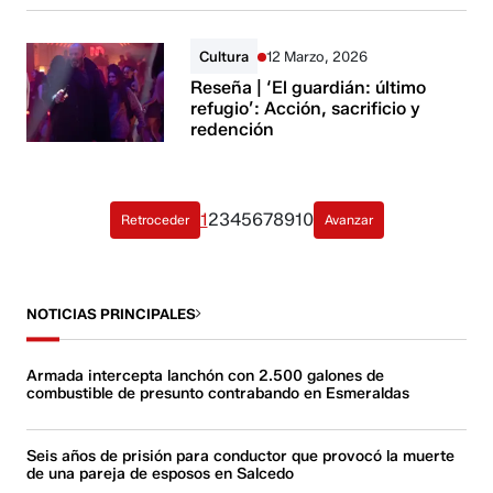
Cultura
12 Marzo, 2026
Reseña | ‘El guardián: último
refugio’: Acción, sacrificio y
redención
1
2
3
4
5
6
7
8
9
10
Retroceder
Avanzar
NOTICIAS PRINCIPALES
Armada intercepta lanchón con 2.500 galones de
combustible de presunto contrabando en Esmeraldas
Seis años de prisión para conductor que provocó la muerte
de una pareja de esposos en Salcedo