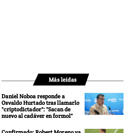
Más leídas
Daniel Noboa responde a
Osvaldo Hurtado tras llamarlo
"criptodictador": "Sacan de
nuevo al cadáver en formol"
Confirmado: Robert Moreno ya