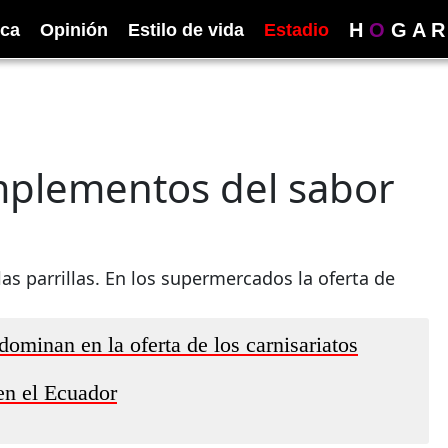
H
O
G
A
R
ica
Opinión
Estilo de vida
Estadio
mplementos del sabor
las parrillas. En los supermercados la oferta de
ominan en la oferta de los carnisariatos
en el Ecuador