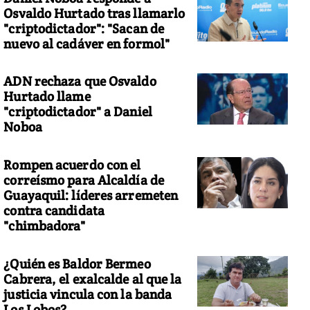
Osvaldo Hurtado tras llamarlo
"criptodictador": "Sacan de
nuevo al cadáver en formol"
ADN rechaza que Osvaldo
Hurtado llame
"criptodictador" a Daniel
Noboa
Rompen acuerdo con el
correísmo para Alcaldía de
Guayaquil: líderes arremeten
contra candidata
"chimbadora"
¿Quién es Baldor Bermeo
Cabrera, el exalcalde al que la
justicia vincula con la banda
Los Lobos?