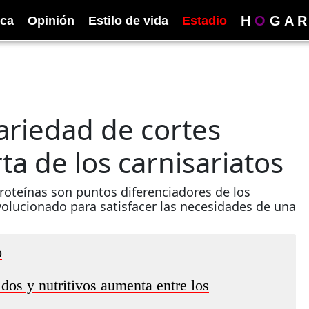
H
O
G
A
R
ica
Opinión
Estilo de vida
Estadio
ariedad de cortes
a de los carnisariatos
roteínas son puntos diferenciadores de los
olucionado para satisfacer las necesidades de una
o
os y nutritivos aumenta entre los