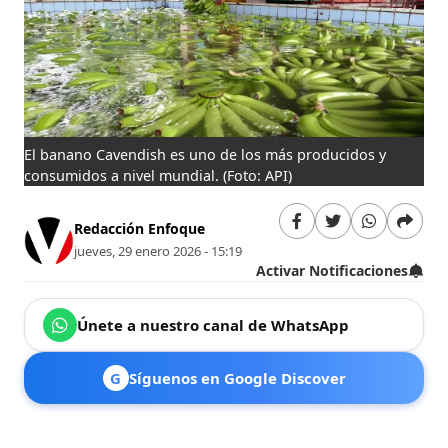
El banano Cavendish es uno de los más producidos y
consumidos a nivel mundial.
(Foto: API)
Redacción Enfoque
jueves, 29 enero 2026 - 15:19
Activar Notificaciones
Únete a nuestro canal de WhatsApp
G
Síguenos en Google Discover