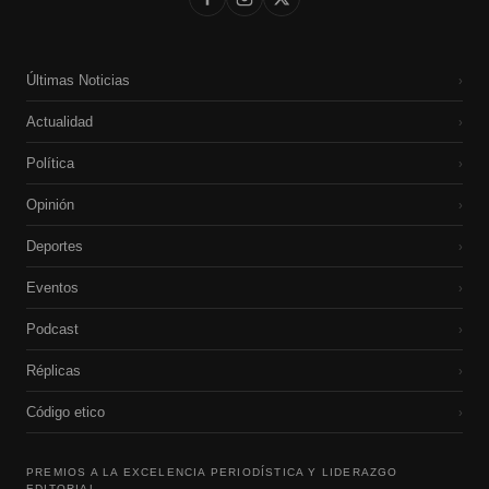
Últimas Noticias
›
Actualidad
›
Política
›
Opinión
›
Deportes
›
Eventos
›
Podcast
›
Réplicas
›
Código etico
›
PREMIOS A LA EXCELENCIA PERIODÍSTICA Y LIDERAZGO
EDITORIAL