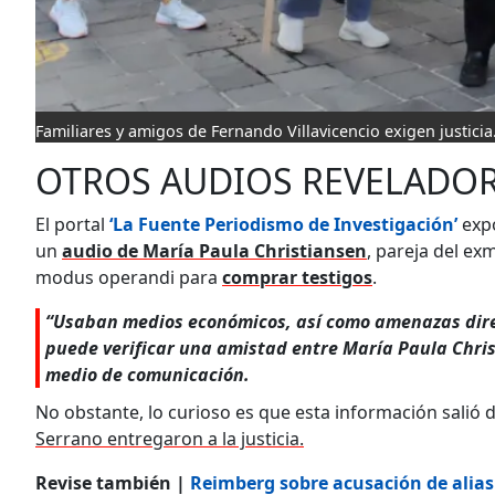
Familiares y amigos de Fernando Villavicencio exigen justicia
OTROS AUDIOS REVELADO
El portal
‘La Fuente Periodismo de Investigación’
expo
un
audio de María Paula Christiansen
, pareja del ex
modus operandi para
comprar testigos
.
“Usaban medios económicos, así como amenazas direc
puede verificar una amistad entre María Paula Christ
medio de comunicación.
No obstante, lo curioso es que esta información salió
Serrano entregaron a la justicia.
Revise también |
Reimberg sobre acusación de alias 