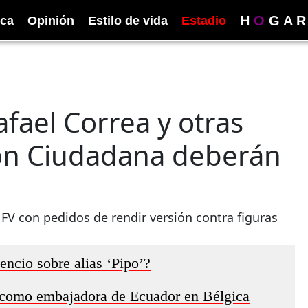
H
O
G
A
R
ica
Opinión
Estilo de vida
Estadio
fael Correa y otras
ión Ciudadana deberán
 FV con pedidos de rendir versión contra figuras
encio sobre alias ‘Pipo’?
 como embajadora de Ecuador en Bélgica