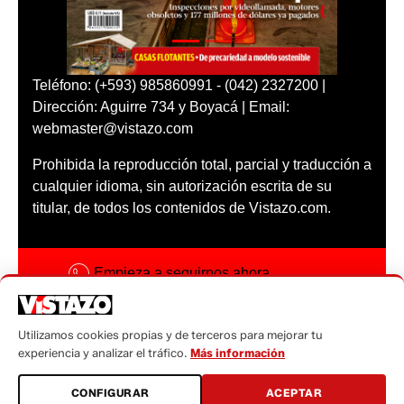
Teléfono: (+593) 985860991 - (042) 2327200 |
Dirección: Aguirre 734 y Boyacá | Email:
webmaster@vistazo.com
Prohibida la reproducción total, parcial y traducción a
cualquier idioma, sin autorización escrita de su
titular, de todos los contenidos de Vistazo.com.
Empieza a seguirnos ahora
Activar notificaciones
Utilizamos cookies propias y de terceros para mejorar tu
Código ética
experiencia y analizar el tráfico.
Más información
Sugerencias a:
CONFIGURAR
ACEPTAR
sugerencias@vistazo.com