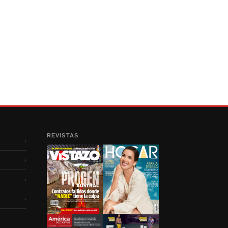
REVISTAS
›
›
›
›