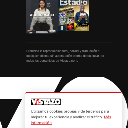
Prohibida la reproducción total, parcial y traducción a
cualquier idioma, sin autorización escrita de su titular, de
todos los contenidos de Vistazo.com.
Utilizamos cookies propias y de terceros para
mejorar tu experiencia y analizar el tráfico.
Más
información