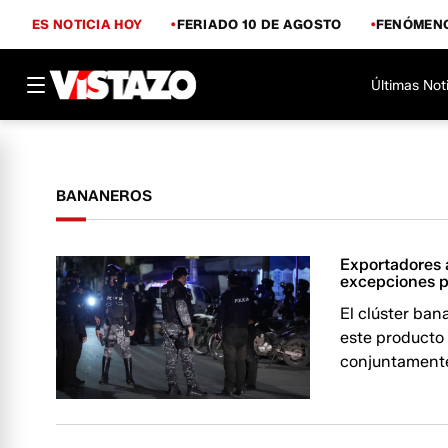
ES NOTICIA HOY
FERIADO 10 DE AGOSTO
FENÓMENO
Últimas Not
BANANEROS
Exportadores 
excepciones p
El clúster ba
este producto 
conjuntamente