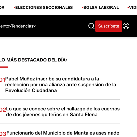
OR
ELECCIONES SECCIONALES
BOLSA LABORAL
VI
iento
Tendencias
Suscríbete
LO MÁS DESTACADO DEL DÍA
Pabel Muñoz inscribe su candidatura a la
01
reelección por una alianza ante suspensión de la
Revolución Ciudadana
Lo que se conoce sobre el hallazgo de los cuerpos
02
de dos jóvenes quiteños en Santa Elena
Funcionario del Municipio de Manta es asesinado
03