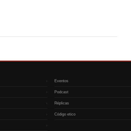
Eventos
›
Podcast
›
Réplicas
›
Código etico
›
›