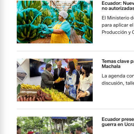
Ecuador: Nuev
no autorizada
El Ministerio 
para aplicar e
Producción y 
Temas clave p
Machala
La agenda con
discusión, tal
Ecuador prese
guerra en Ucr