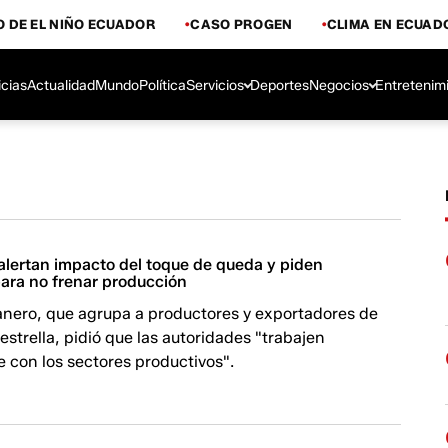
 DE EL NIÑO ECUADOR
CASO PROGEN
CLIMA EN ECUAD
icias
Actualidad
Mundo
Política
Servicios
Deportes
Negocios
Entretenim
alertan impacto del toque de queda y piden
ara no frenar producción
nanero, que agrupa a productores y exportadores de
estrella, pidió que las autoridades "trabajen
 con los sectores productivos".