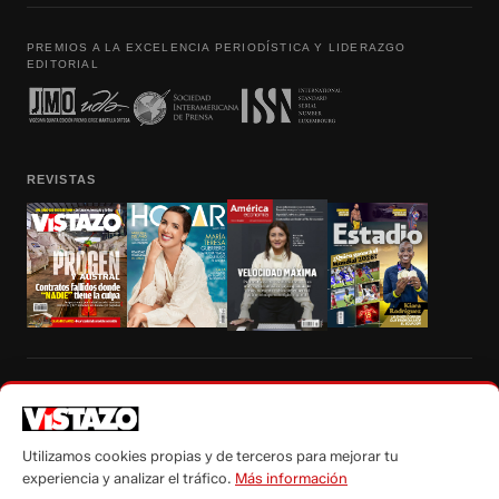
PREMIOS A LA EXCELENCIA PERIODÍSTICA Y LIDERAZGO
EDITORIAL
REVISTAS
Prohibida la reproducción total, parcial y traducción a cualquier idioma, sin
autorización escrita de su titular, de todos los contenidos de Vistazo.com.
Utilizamos cookies propias y de terceros para mejorar tu
experiencia y analizar el tráfico.
Más información