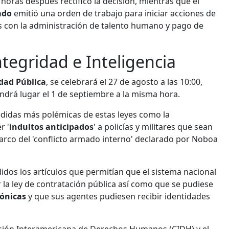
 horas después rectificó la decisión, mientras que el
ado
emitió una orden de trabajo para iniciar acciones de
s con la administración de talento humano y pago de
ntegridad e Inteligencia
idad Pública
, se celebrará el 27 de agosto a las 10:00,
ndrá lugar el 1 de septiembre a la misma hora.
edidas más polémicas de estas leyes como la
r '
indultos anticipados
' a policías y militares que sean
arco del 'conflicto armado interno' declarado por Noboa
os los artículos que permitían que el sistema nacional
r la ley de contratación pública así como que se pudiese
fónicas
y que sus agentes pudiesen recibir identidades
isión Interamericana de Derechos Humanos (CIDH) y el