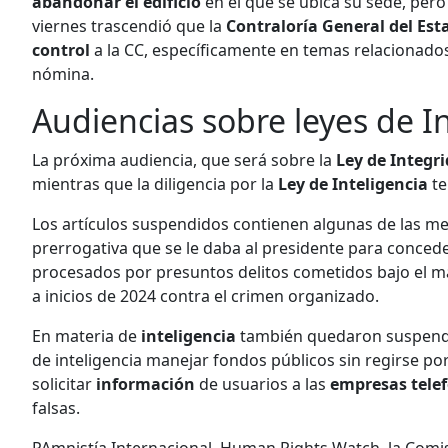
abandonar el edificio
en el que se ubica su sede, pero
viernes trascendió que la
Contraloría General del Est
control
a la CC, específicamente en temas relacionado
nómina.
Audiencias sobre leyes de I
La próxima audiencia, que será sobre la
Ley de Integr
mientras que la diligencia por la
Ley de Inteligencia
te
Los artículos suspendidos contienen algunas de las m
prerrogativa que se le daba al presidente para concede
procesados por presuntos delitos cometidos bajo el m
a inicios de 2024 contra el crimen organizado.
En materia de
inteligencia
también quedaron suspendid
de inteligencia manejar fondos públicos sin regirse po
solicitar
información
de usuarios a las
empresas tele
falsas.
PAmnistía Internacional, Human Rights Watch, la Com