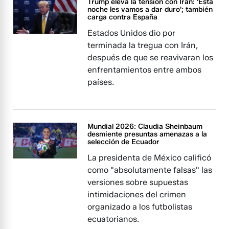
Trump eleva la tensión con Irán: 'Esta
noche les vamos a dar duro'; también
carga contra España
Estados Unidos dio por
terminada la tregua con Irán,
después de que se reavivaran los
enfrentamientos entre ambos
países.
Mundial 2026: Claudia Sheinbaum
desmiente presuntas amenazas a la
selección de Ecuador
La presidenta de México calificó
como "absolutamente falsas" las
versiones sobre supuestas
intimidaciones del crimen
organizado a los futbolistas
ecuatorianos.