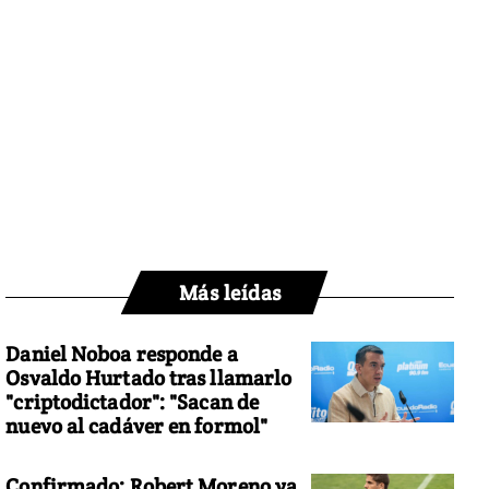
Más leídas
Daniel Noboa responde a
Osvaldo Hurtado tras llamarlo
"criptodictador": "Sacan de
nuevo al cadáver en formol"
Confirmado: Robert Moreno ya