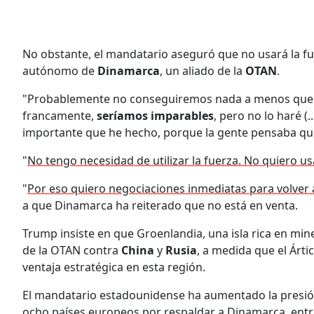
No obstante, el mandatario aseguró que no usará la fuer
autónomo de
Dinamarca
, un aliado de la
OTAN
.
"Probablemente no conseguiremos nada a menos que dec
francamente,
seríamos imparables
, pero no lo haré (
importante que he hecho, porque la gente pensaba que u
"
No tengo necesidad de utilizar la fuerza. No quiero us
"
Por eso quiero negociaciones inmediatas para volver a
a que Dinamarca ha reiterado que no está en venta.
Trump insiste en que Groenlandia, una isla rica en mine
de la OTAN contra
China
y
Rusia
, a medida que el Ártic
ventaja estratégica en esta región.
El mandatario estadounidense ha aumentado la presió
ocho países europeos por respaldar a Dinamarca, entre