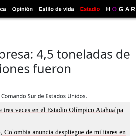
H
O
G
A
R
ica
Opinión
Estilo de vida
Estadio
presa: 4,5 toneladas de
iones fueron
el Comando Sur de Estados Unidos.
e tres veces en el Estadio Olímpico Atahualpa
o, Colombia anuncia despliegue de militares en