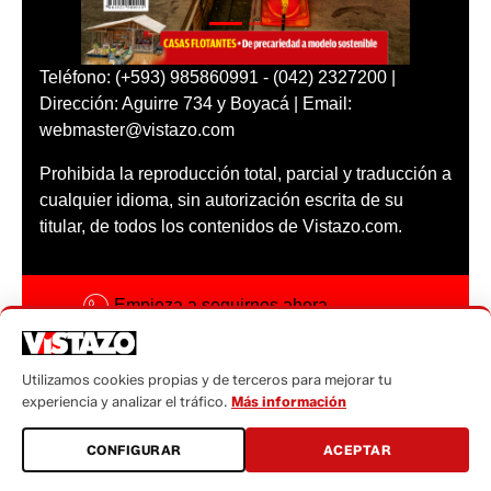
Teléfono: (+593) 985860991 - (042) 2327200 |
Dirección: Aguirre 734 y Boyacá | Email:
webmaster@vistazo.com
Prohibida la reproducción total, parcial y traducción a
cualquier idioma, sin autorización escrita de su
titular, de todos los contenidos de Vistazo.com.
Empieza a seguirnos ahora
Activar notificaciones
Utilizamos cookies propias y de terceros para mejorar tu
Código ética
experiencia y analizar el tráfico.
Más información
Sugerencias a:
CONFIGURAR
ACEPTAR
sugerencias@vistazo.com