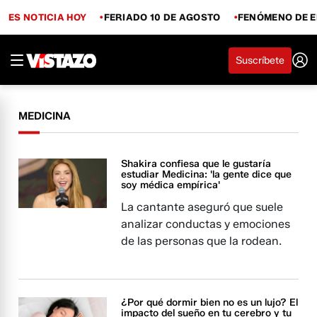
ES NOTICIA HOY
FERIADO 10 DE AGOSTO
FENÓMENO DE E
Suscríbete
MEDICINA
Shakira confiesa que le gustaría
estudiar Medicina: 'la gente dice que
soy médica empírica'
La cantante aseguró que suele
analizar conductas y emociones
de las personas que la rodean.
¿Por qué dormir bien no es un lujo? El
impacto del sueño en tu cerebro y tu