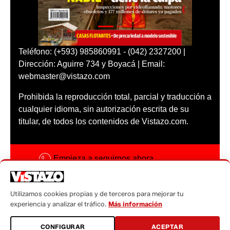
Teléfono: (+593) 985860991 - (042) 2327200 |
Dirección: Aguirre 734 y Boyacá | Email:
webmaster@vistazo.com
Prohibida la reproducción total, parcial y traducción a
cualquier idioma, sin autorización escrita de su
titular, de todos los contenidos de Vistazo.com.
Empieza a seguirnos ahora
Activar notificaciones
Utilizamos cookies propias y de terceros para mejorar tu
Código ética
experiencia y analizar el tráfico.
Más información
Sugerencias a:
CONFIGURAR
ACEPTAR
sugerencias@vistazo.com