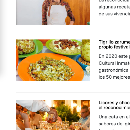
algunas receta
de sus vivenci
Tigrillo zaru
propio festival
En 2020 este p
Cultural Inmat
gastronómica i
los 50 mejore
Licores y choc
el reconocimie
Una cata en el
sabores del g