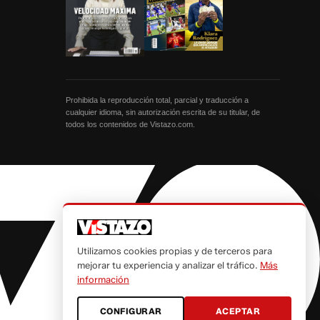
Prohibida la reproducción total, parcial y traducción a
cualquier idioma, sin autorización escrita de su titular, de
todos los contenidos de Vistazo.com.
Utilizamos cookies propias y de terceros para
mejorar tu experiencia y analizar el tráfico.
Más
información
CONFIGURAR
ACEPTAR