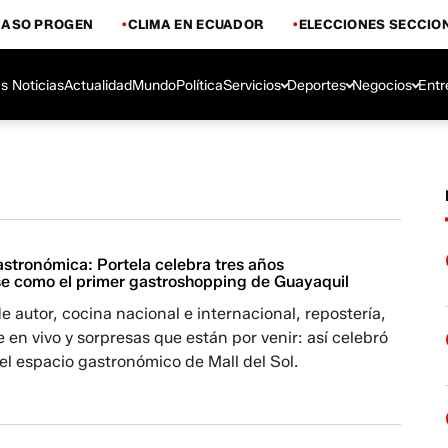
CASO PROGEN
CLIMA EN ECUADOR
ELECCIONES SECCIO
s Noticias
Actualidad
Mundo
Política
Servicios
Deportes
Negocios
Entr
astronómica: Portela celebra tres años
e como el primer gastroshopping de Guayaquil
 autor, cocina nacional e internacional, repostería,
te en vivo y sorpresas que están por venir: así celebró
 el espacio gastronómico de Mall del Sol.