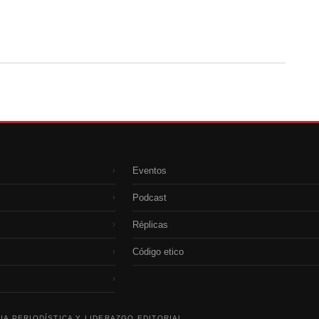
Eventos
›
Podcast
›
Réplicas
›
Código etico
›
›
IA PERIODÍSTICA Y LIDERAZGO EDITORIAL