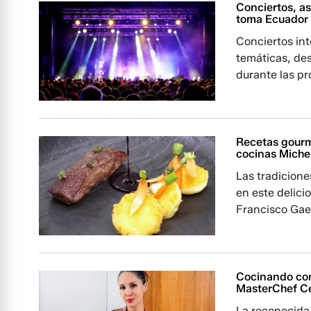
Conciertos, as
toma Ecuador e
Conciertos int
temáticas, des
durante las p
Recetas gourm
cocinas Miche
Las tradicione
en este delici
Francisco Gae
Cocinando con
MasterChef Ce
La reconocida