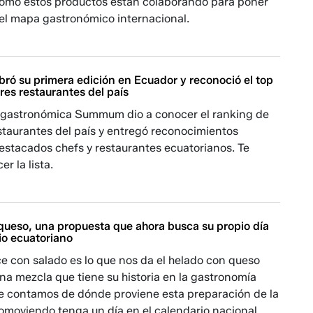
ómo estos productos están colaborando para poner
 el mapa gastronómico internacional.
ó su primera edición en Ecuador y reconoció el top
res restaurantes del país
 gastronómica Summum dio a conocer el ranking de
staurantes del país y entregó reconocimientos
estacados chefs y restaurantes ecuatorianos. Te
r la lista.
 queso, una propuesta que ahora busca su propio día
io ecuatoriano
e con salado es lo que nos da el helado con queso
na mezcla que tiene su historia en la gastronomía
Te contamos de dónde proviene esta preparación de la
omoviendo tenga un día en el calendario nacional.