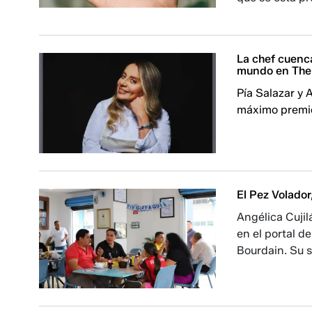
La chef cuenca
mundo en The
Pía Salazar y
máximo premio
El Pez Volador
Angélica Cuji
en el portal d
Bourdain. Su s