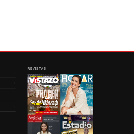
REVISTAS
›
›
›
›