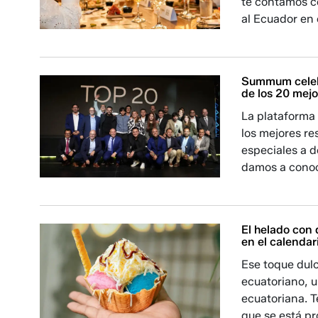
te contamos c
al Ecuador en
Summum celebr
de los 20 mejo
La plataforma
los mejores re
especiales a d
damos a conoce
El helado con
en el calendar
Ese toque dulc
ecuatoriano, u
ecuatoriana. 
que se está pr