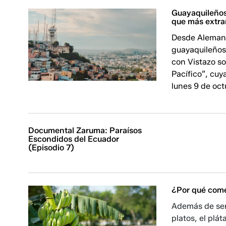
Guayaquileños
que más extra
Desde Alemani
guayaquileños 
con Vistazo so
Pacífico”, cu
lunes 9 de oct
Documental Zaruma: Paraísos
Escondidos del Ecuador
(Episodio 7)
¿Por qué come
Además de ser 
platos, el plát