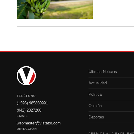
Últimas Noticias
Actualidad
Política
TELÉFONO
(+593) 985860991
Opinión
(042) 2327200
EMAIL
Deportes
webmaster@vistazo.com
DIRECCIÓN
PREMIOS A LA EXCELENC