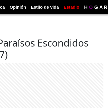
H
O
G
A
R
ica
Opinión
Estilo de vida
Estadio
araísos Escondidos
7)