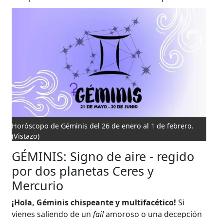
Horóscopo de Géminis del 26 de enero al 1 de febrero.
(Vistazo)
GÉMINIS: Signo de aire - regido
por dos planetas Ceres y
Mercurio
¡Hola, Géminis chispeante y multifacético!
Si
vienes saliendo de un
fail
amoroso o una decepción