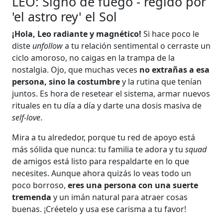
LEO: Signo de fuego - regido por
'el astro rey' el Sol
¡Hola, Leo radiante y magnético!
Si hace poco le
diste
unfollow
a tu relación sentimental o cerraste un
ciclo amoroso, no caigas en la trampa de la
nostalgia. Ojo, que muchas veces
no extrañas a esa
persona, sino la costumbre
y la rutina que tenían
juntos. Es hora de resetear el sistema, armar nuevos
rituales en tu día a día y darte una dosis masiva de
self-love
.
Mira a tu alrededor, porque tu red de apoyo está
más sólida que nunca: tu familia te adora y tu
squad
de amigos está listo para respaldarte en lo que
necesites. Aunque ahora quizás lo veas todo un
poco borroso,
eres una persona con una suerte
tremenda
y un imán natural para atraer cosas
buenas. ¡Créetelo y usa ese carisma a tu favor!