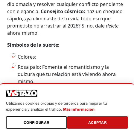
diplomacia y resolver cualquier conflicto pendiente
con elegancia.
Consejito cósmico:
haz un chequeo
rápido, ¿ya eliminaste de tu vida todo eso que
prometiste no arrastrar al 2026? Si no, dale
delete
ahora mismo.
Símbolos de la suerte:
Colores:
Rosa palo: Fomenta el romanticismo y la
dulzura que tu relación está viviendo ahora
mismo.
Azul cielo: Te aporta la calma y la claridad
mental necesaria para aconsejar a tu familia.
Utilizamos cookies propias y de terceros para mejorar tu
Números:
experiencia y analizar el tráfico.
Más información
6: Tu número regente, asociado a la armonía y
CONFIGURAR
ACEPTAR
la responsabilidad familiar que debes asumir.