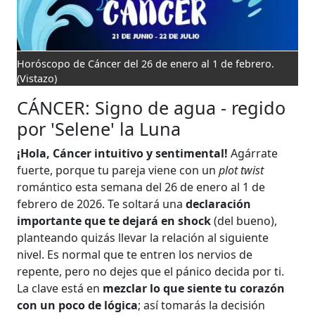
Horóscopo de Cáncer del 26 de enero al 1 de febrero.
(Vistazo)
CÁNCER: Signo de agua - regido
por 'Selene' la Luna
¡Hola, Cáncer intuitivo y sentimental!
Agárrate
fuerte, porque tu pareja viene con un
plot twist
romántico esta semana del 26 de enero al 1 de
febrero de 2026. Te soltará una
declaración
importante que te dejará en shock
(del bueno),
planteando quizás llevar la relación al siguiente
nivel. Es normal que te entren los nervios de
repente, pero no dejes que el pánico decida por ti.
La clave está en
mezclar lo que siente tu corazón
con un poco de lógica
; así tomarás la decisión