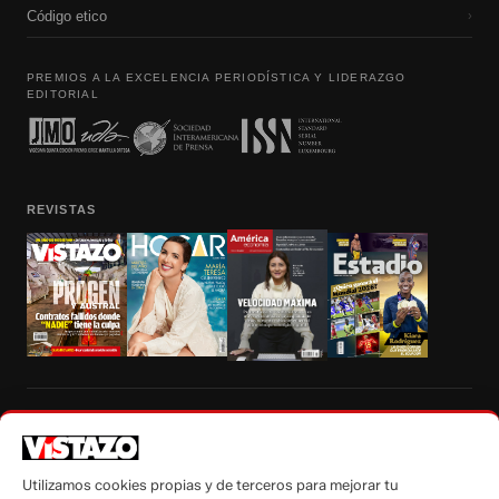
Código etico
›
PREMIOS A LA EXCELENCIA PERIODÍSTICA Y LIDERAZGO
EDITORIAL
REVISTAS
Prohibida la reproducción total, parcial y traducción a cualquier idioma, sin
autorización escrita de su titular, de todos los contenidos de Vistazo.com.
Utilizamos cookies propias y de terceros para mejorar tu