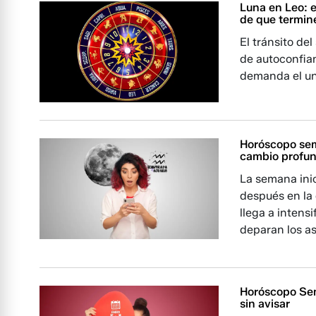
Luna en Leo: 
de que termine
El tránsito del
de autoconfia
demanda el un
Horóscopo sem
cambio profu
La semana ini
después en la 
llega a intens
deparan los as
Horóscopo Sem
sin avisar