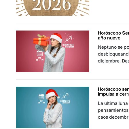
Horóscopo Sem
año nuevo
Neptuno se po
desbloqueando
diciembre. Des
Horóscopo sema
impulsa a cerr
La última luna
pensamientos, 
caos decembrin