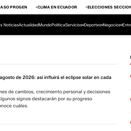
CASO PROGEN
CLIMA EN ECUADOR
ELECCIONES SECCIO
s Noticias
Actualidad
Mundo
Política
Servicios
Deportes
Negocios
Entr
gosto de 2026: así influirá el eclipse solar en cada
mes de cambios, crecimiento personal y decisiones
Algunos signos destacarán por su progreso
onoce cuáles.