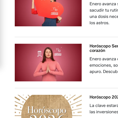
Enero avanza s
sacudir tu rut
una dosis nec
los astros.
Horóscopo Sema
corazón
Enero avanza c
emociones, sol
apuro. Descubr
Horóscopo 202
La clave estar
las inversiones