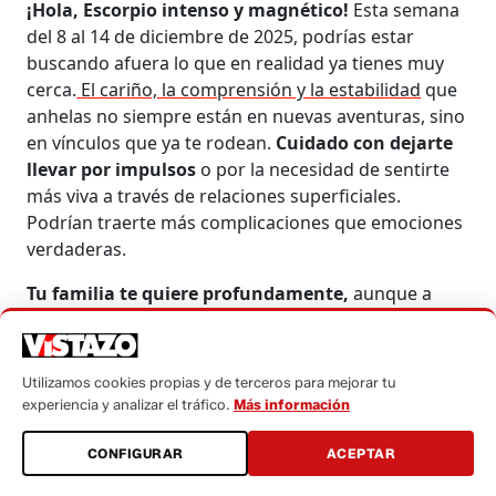
¡Hola, Escorpio intenso y magnético!
Esta semana
del 8 al 14 de diciembre de 2025, podrías estar
buscando afuera lo que en realidad ya tienes muy
cerca.
El cariño, la comprensión y la estabilidad
que
anhelas no siempre están en nuevas aventuras, sino
en vínculos que ya te rodean.
Cuidado con dejarte
llevar por impulsos
o por la necesidad de sentirte
más viva a través de relaciones superficiales.
Podrían traerte más complicaciones que emociones
verdaderas.
Tu familia te quiere profundamente,
aunque a
veces te cueste percibirlo con claridad. Puede que
seas tú quien levanta barreras sin notarlo,
especialmente en esta época del año que toca
Utilizamos cookies propias y de terceros para mejorar tu
tantas fibras emocionales. Bajar la guardia y
experiencia y analizar el tráfico.
Más información
permitirte compartir a tu manera te hará bien. El
afecto
no siempre se expresa como esperas,
pero
CONFIGURAR
ACEPTAR
eso no significa que no esté.