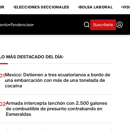
OR
ELECCIONES SECCIONALES
BOLSA LABORAL
VI
iento
Tendencias
Suscríbete
LO MÁS DESTACADO DEL DÍA
Mexico: Detienen a tres ecuatorianos a bordo de
01
una embarcación con más de una tonelada de
cocaína
Armada intercepta lanchón con 2.500 galones
02
de combustible de presunto contrabando en
Esmeraldas