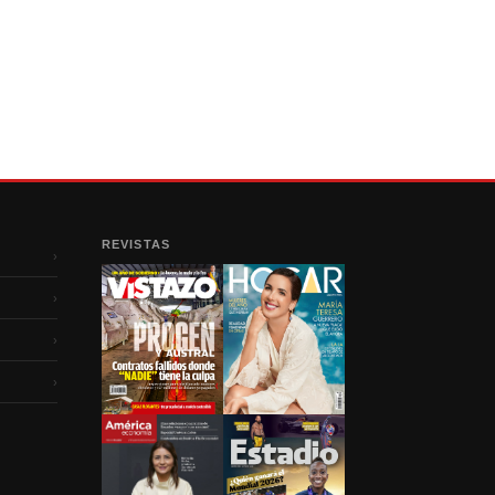
REVISTAS
›
›
›
›