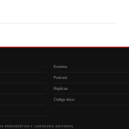
Eventos
›
Podcast
›
Réplicas
›
Código etico
›
›
IA PERIODÍSTICA Y LIDERAZGO EDITORIAL