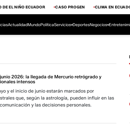
 DE EL NIÑO ECUADOR
CASO PROGEN
CLIMA EN ECUAD
icias
Actualidad
Mundo
Política
Servicios
Deportes
Negocios
Entretenim
unio 2026: la llegada de Mercurio retrógrado y
onales intensos
ayo y el inicio de junio estarán marcados por
trales que, según la astrología, pueden influir en las
 comunicación y las decisiones personales.