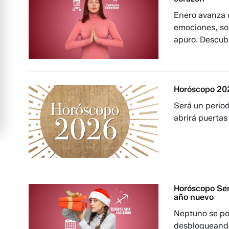
Enero avanza c
emociones, sol
apuro. Descubr
Horóscopo 202
Será un perio
abrirá puertas
Horóscopo Sem
año nuevo
Neptuno se po
desbloqueando