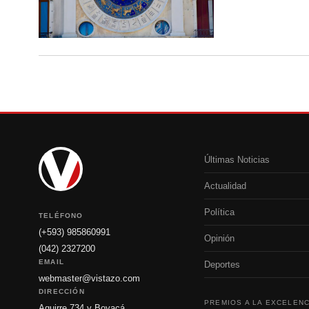
Últimas Noticias
Actualidad
Política
TELÉFONO
(+593) 985860991
Opinión
(042) 2327200
EMAIL
Deportes
webmaster@vistazo.com
DIRECCIÓN
PREMIOS A LA EXCELENC
Aguirre 734 y Boyacá