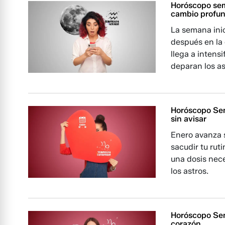
Horóscopo sem
cambio profu
La semana ini
después en la 
llega a intens
deparan los as
Horóscopo Sem
sin avisar
Enero avanza s
sacudir tu rut
una dosis nec
los astros.
Horóscopo Sema
corazón