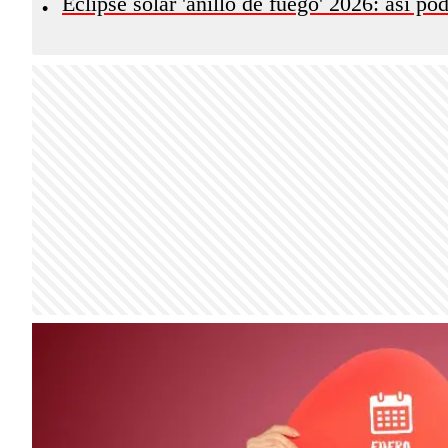
Eclipse solar 'anillo de fuego' 2026: así p
•