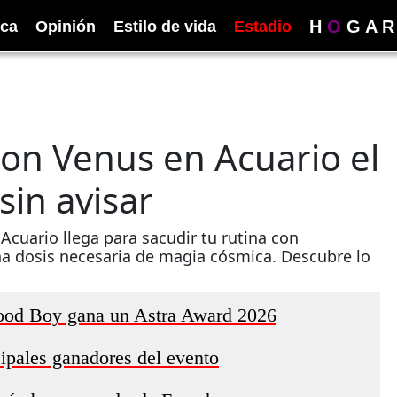
H
O
G
A
R
ica
Opinión
Estilo de vida
Estadio
on Venus en Acuario el
sin avisar
Acuario llega para sacudir tu rutina con
na dosis necesaria de magia cósmica. Descubre lo
 Good Boy gana un Astra Award 2026
ipales ganadores del evento