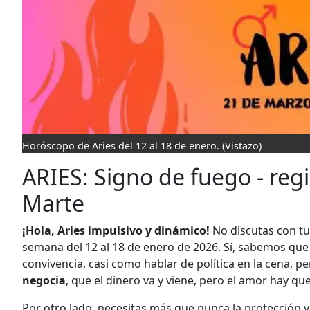
Horóscopo de Aries del 12 al 18 de enero.
(Vistazo)
ARIES: Signo de fuego - regi
Marte
¡Hola, Aries impulsivo y dinámico!
No discutas con t
semana del 12 al 18 de enero de 2026. Sí, sabemos qu
convivencia, casi como hablar de política en la cena, 
negocia
, que el dinero va y viene, pero el amor hay que
Por otro lado, necesitas más que nunca la protección y