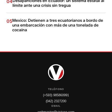
Desapariciones en Ecuador: un sistema estatal al
04
límite ante una crisis sin tregua
Mexico: Detienen a tres ecuatorianos a bordo de
05
una embarcación con más de una tonelada de
cocaína
TELÉFONO
(+593) 985860991
(042) 2327200
EMAIL
webmaster@vistazo.com