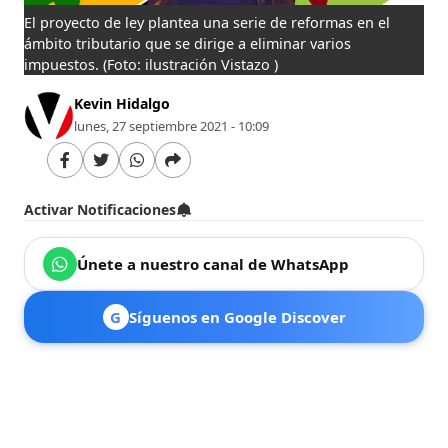
El proyecto de ley plantea una serie de reformas en el
ámbito tributario que se dirige a eliminar varios
impuestos.
(Foto: ilustración Vistazo )
Kevin Hidalgo
lunes, 27 septiembre 2021 - 10:09
Activar Notificaciones
Únete a nuestro canal de WhatsApp
G
Síguenos en Google Discover