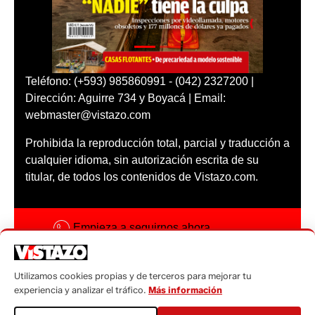
Teléfono: (+593) 985860991 - (042) 2327200 |
Dirección: Aguirre 734 y Boyacá | Email:
webmaster@vistazo.com
Prohibida la reproducción total, parcial y traducción a
cualquier idioma, sin autorización escrita de su
titular, de todos los contenidos de Vistazo.com.
Empieza a seguirnos ahora
Activar notificaciones
Utilizamos cookies propias y de terceros para mejorar tu
Código ética
experiencia y analizar el tráfico.
Más información
Sugerencias a: