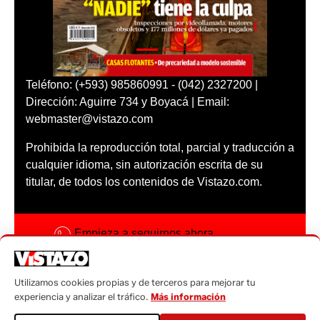
Teléfono: (+593) 985860991 - (042) 2327200 |
Dirección: Aguirre 734 y Boyacá | Email:
webmaster@vistazo.com
Prohibida la reproducción total, parcial y traducción a
cualquier idioma, sin autorización escrita de su
titular, de todos los contenidos de Vistazo.com.
Empieza a seguirnos ahora
Activar notificaciones
Utilizamos cookies propias y de terceros para mejorar tu
Código ética
experiencia y analizar el tráfico.
Más información
Sugerencias a: