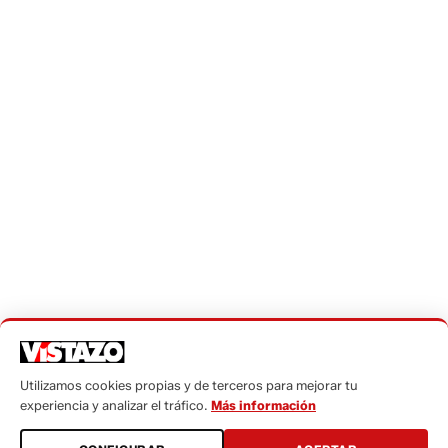
Desarrollado por
protecmedia
Activar Notificaciones
© Derechos reservados 2021 Vistazo
Teléfono:
(+593) 985860991 - (042) 2327200
| Dirección:
Aguirre 734 y Boyacá
| Email:
webmaster@vistazo.com
Prohibida la reproducción total, parcial y traducción a
cualquier idioma, sin autorización escrita de su titular, de
todos los contenidos de Vistazo.com.
Políticas de privacidad
-
Políticas de cookies
Código de ética
Buzón de sugerencias:
sugerencias@vistazo.com
Utilizamos cookies propias y de terceros para mejorar tu
experiencia y analizar el tráfico.
Más información