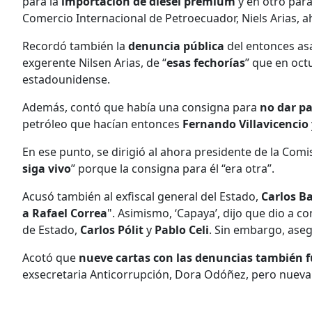
para la
importación de diésel premium
y en otro para
Comercio Internacional de Petroecuador, Niels Arias, 
Recordó también la
denuncia pública
del entonces as
exgerente Nilsen Arias, de “
esas fechorías
” que en octu
estadounidense.
Además, contó que había una consigna para
no dar p
petróleo que hacían entonces
Fernando Villavicencio
En ese punto, se dirigió al ahora presidente de la Comis
siga vivo
” porque la consigna para él “era otra”.
Acusó también al exfiscal general del Estado,
Carlos B
a Rafael Correa
". Asimismo, ‘Capaya’, dijo que dio a c
de Estado,
Carlos Pólit
y
Pablo Celi
. Sin embargo, ase
Acotó que
nueve cartas con las denuncias también 
exsecretaria Anticorrupción, Dora Odóñez, pero nue