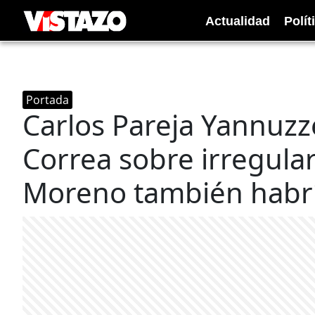
Actualidad
Polít
Portada
Carlos Pareja Yannuzze
Correa sobre irregula
Moreno también habrí