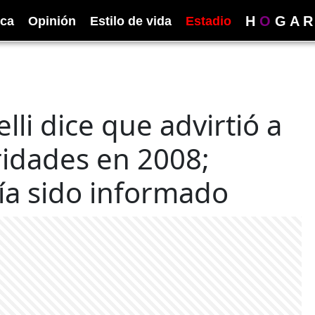
H
O
G
A
R
ica
Opinión
Estilo de vida
Estadio
lli dice que advirtió a
ridades en 2008;
a sido informado