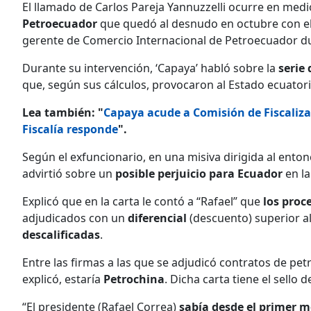
El llamado de Carlos Pareja Yannuzzelli ocurre en medi
Petroecuador
que quedó al desnudo en octubre con e
gerente de Comercio Internacional de Petroecuador du
Durante su intervención, ‘Capaya’ habló sobre la
serie
que, según sus cálculos, provocaron al Estado ecuatori
Lea también: "
Capaya acude a Comisión de Fiscaliza
Fiscalía responde
".
Según el exfuncionario, en una misiva dirigida al ento
advirtió sobre un
posible perjuicio para Ecuador
en l
Explicó que en la carta le contó a “Rafael” que
los proc
adjudicados con un
diferencial
(descuento) superior a
descalificadas
.
Entre las firmas a las que se adjudicó contratos de pet
explicó, estaría
Petrochina
. Dicha carta tiene el sello 
“El presidente (Rafael Correa)
sabía desde el primer 