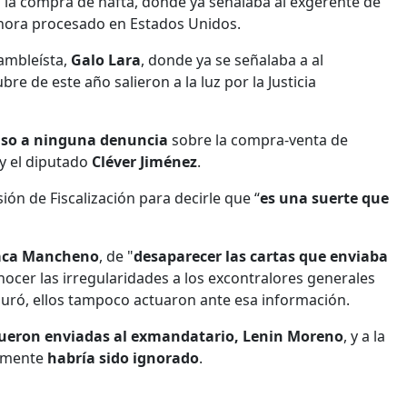
 la compra de nafta, donde ya señalaba al exgerente de
ahora procesado en Estados Unidos.
ambleísta,
Galo Lara
, donde ya se señalaba a al
bre de este año salieron a la luz por la Justicia
aso a ninguna denuncia
sobre la compra-venta de
y el diputado
Cléver Jiménez
.
ión de Fiscalización para decirle que “
es una suerte que
aca Mancheno
, de "
desaparecer las cartas que enviaba
onocer las irregularidades a los excontralores generales
guró, ellos tampoco actuaron ante esa información.
fueron enviadas al exmandatario, Lenin Moreno
, y a la
vamente
habría sido ignorado
.