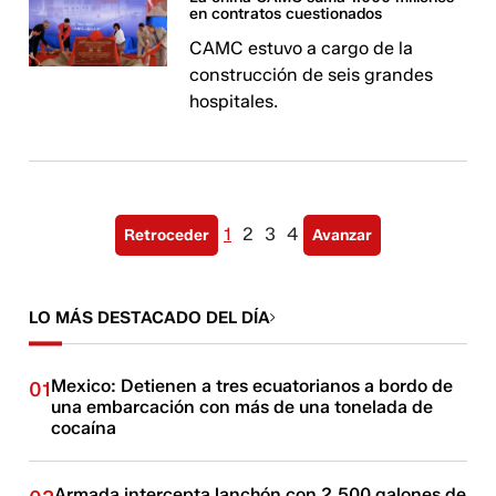
en contratos cuestionados
CAMC estuvo a cargo de la
construcción de seis grandes
hospitales.
1
2
3
4
Retroceder
Avanzar
LO MÁS DESTACADO DEL DÍA
Mexico: Detienen a tres ecuatorianos a bordo de
01
una embarcación con más de una tonelada de
cocaína
Armada intercepta lanchón con 2.500 galones de