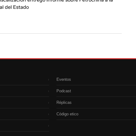
al del Estado
Eventos
›
Podcast
›
Réplicas
›
Código etico
›
›