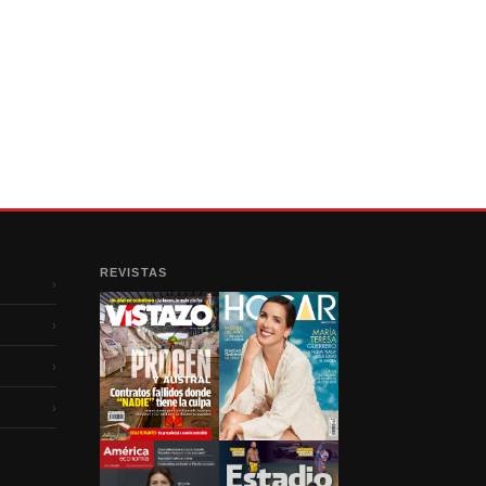
REVISTAS
›
›
›
›