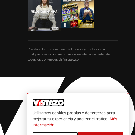
Prohibida la reproducción total, parcial y traducción a
cualquier idioma, sin autorización escrita de su titular, de
todos los contenidos de Vistazo.com.
Utilizamos cookies propias y de terceros para
mejorar tu experiencia y analizar el tráfico.
Más
información