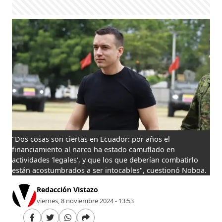
"Dos cosas son ciertas en Ecuador: por años el
financiamiento al narco ha estado camuflado en
actividades 'legales', y que los que deberían combatirlo
están acostumbrados a ser intocables", cuestionó Noboa.
Redacción Vistazo
viernes, 8 noviembre 2024 - 13:53