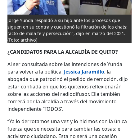
Jorge Yunda respaldó a su hijo ante los procesos que
siguen en su contra y cuestionó la filtración de los chats:
"acto de mala fe y persecución", dijo en marzo del 2021.
(Foto: archivo)
¿CANDIDATOS PARA LA ALCALDÍA DE QUITO?
Al ser consultada sobre las intenciones de Yunda
para volver a la política,
Jessica Jaramillo
, la
abogada que patrocinó el pedido de remoción, dijo
estar confiada en que los quiteños reflexionarán
sobre las acciones del radiodifusor. Ella también
correrá por la alcaldía a través del movimiento
independiente ‘TODOS’.
“Ya lo derrotamos una vez y lo hicimos con la única
fuerza que se necesita para cambiar las cosas: el
activismo ciudadano. Esta no será una ocasión