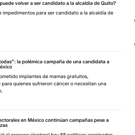
uede volver a ser candidato a la alcaldía de Quito?
 impedimentos para ser candidato a la alcaldía de
 todas”: la polémica campaña de una candidata a
éxico
rometido implantes de mamas gratuitos,
 para quienes sufrieron cáncer o necesitan una
n.
ectorales en México continúan campañas pese a
azas
ió el proceso electoral hay 88 políticos asesinados