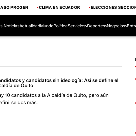
CASO PROGEN
CLIMA EN ECUADOR
ELECCIONES SECCIO
s Noticias
Actualidad
Mundo
Política
Servicios
Deportes
Negocios
Entr
andidatos y candidatos sin ideología: Así se define el
caldía de Quito
 10 candidatos a la Alcaldía de Quito, pero aún
definirse dos más.