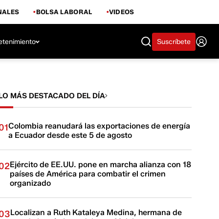
NALES
BOLSA LABORAL
VIDEOS
etenimiento
Suscríbete
LO MÁS DESTACADO DEL DÍA
Colombia reanudará las exportaciones de energía
01
a Ecuador desde este 5 de agosto
Ejército de EE.UU. pone en marcha alianza con 18
02
países de América para combatir el crimen
organizado
Localizan a Ruth Kataleya Medina, hermana de
03