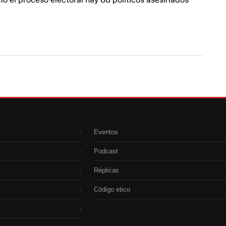
Eventos
›
Podcast
›
Réplicas
›
Código etico
›
›