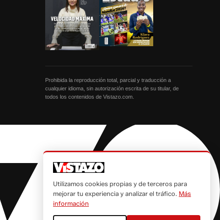
Prohibida la reproducción total, parcial y traducción a
cualquier idioma, sin autorización escrita de su titular, de
todos los contenidos de Vistazo.com.
Utilizamos cookies propias y de terceros para
mejorar tu experiencia y analizar el tráfico.
Más
información