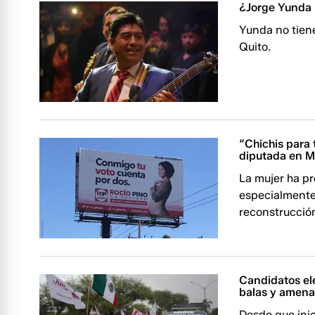
¿Jorge Yunda p
Yunda no tiene
Quito.
“Chichis para
diputada en M
La mujer ha p
especialmente
reconstrucció
Candidatos el
balas y amen
Desde que inic