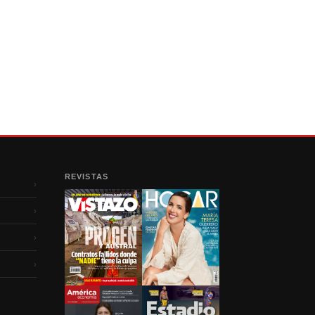
REVISTAS
›
›
›
›