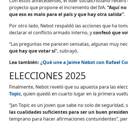
Con estos antecedentes, el líder socialcristiano reiter
proyecto que propone el incremento del IVA.
“Aquí no 
que eso es malo para el país y que hay otra salida”
.
Por otro lado, Nebot respaldó las acciones que ha to
declarar el conflicto armado interno, y
confesó que vot
“Las preguntas me parecen sensatas, algunas muy nec
que hay que votar sí
”, subrayó.
Lea también:
¿Qué une a Jaime Nebot con Rafael Cor
ELECCIONES 2025
Finalmente, Nebot reveló que su apuesta para las elec
Topic
, quien quedó en cuarto lugar en la primera vuelt
“Jan Topic es un joven que sabe no solo de seguridad, 
las cualidades suficientes para ser un buen preside
temprano para hacer afirmaciones contundentes”, pe