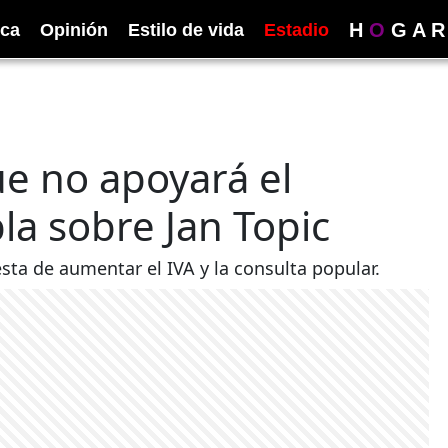
H
O
G
A
R
ica
Opinión
Estilo de vida
Estadio
ue no apoyará el
la sobre Jan Topic
ta de aumentar el IVA y la consulta popular.