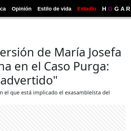
H
O
G
A
R
ica
Opinión
Estilo de vida
Estadio
ersión de María Josefa
na en el Caso Purga:
 advertido"
n el que está implicado el exasambleísta del