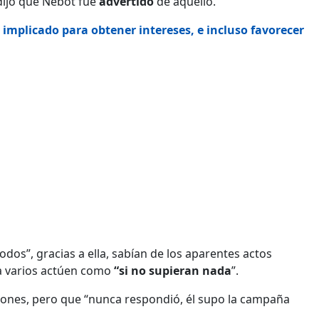
 dijo que Nebot fue
advertido
de aquello.
r implicado para obtener intereses, e incluso favorecer
odos”, gracias a ella, sabían de los aparentes actos
ora varios actúen como
“si no supieran nada
”.
iones, pero que “nunca respondió, él supo la campaña