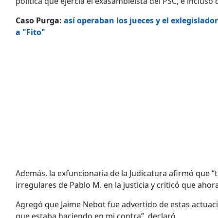
política que ejercía el exasambleísta del PSC, e incluso
Caso Purga:
así operaban los jueces y el exlegislado
a "Fito"
Además, la exfuncionaria de la Judicatura afirmó que “t
irregulares de Pablo M. en la justicia y criticó que ah
Agregó que Jaime Nebot fue advertido de estas actuac
que estaba haciendo en mi contra”, declaró.