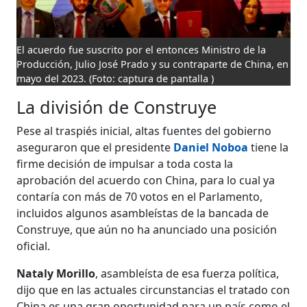
El acuerdo fue suscrito por el entonces Ministro de la
Producción, Julio José Prado y su contraparte de China, en
mayo del 2023.
(Foto: captura de pantalla )
La división de Construye
Pese al traspiés inicial, altas fuentes del gobierno
aseguraron que el presidente
Daniel Noboa
tiene la
firme decisión de impulsar a toda costa la
aprobación del acuerdo con China, para lo cual ya
contaría con más de 70 votos en el Parlamento,
incluidos algunos asambleístas de la bancada de
Construye, que aún no ha anunciado una posición
oficial.
Nataly Morillo
, asambleísta de esa fuerza política,
dijo que en las actuales circunstancias el tratado con
China es una gran oportunidad para un país como el