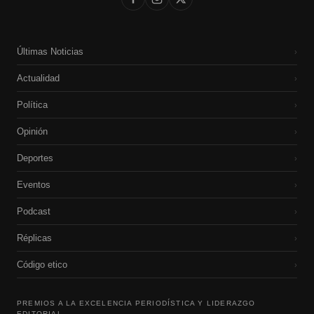
Últimas Noticias
›
Actualidad
›
Política
›
Opinión
›
Deportes
›
Eventos
›
Podcast
›
Réplicas
›
Código etico
›
PREMIOS A LA EXCELENCIA PERIODÍSTICA Y LIDERAZGO
EDITORIAL