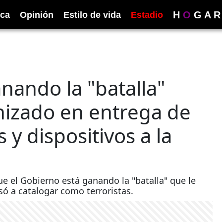
H
O
G
A
R
ica
Opinión
Estilo de vida
Estadio
nando la "batalla"
nizado en entrega de
 y dispositivos a la
ue el Gobierno está ganando la "batalla" que le
só a catalogar como terroristas.