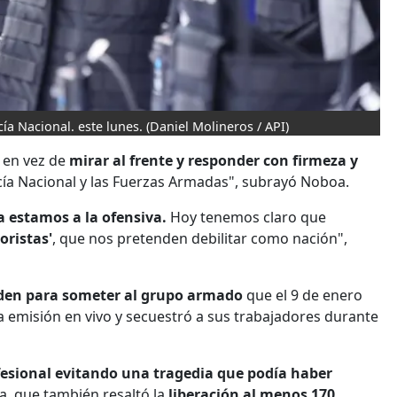
­a Nacional. este lunes.
(Daniel Molineros / API)
o en vez de
mirar al frente y responder con firmeza y
icía Nacional y las Fuerzas Armadas", subrayó Noboa.
 estamos a la ofensiva.
Hoy tenemos claro que
oristas'
, que nos pretenden debilitar como nación",
orden para someter al grupo armado
que el 9 de enero
 emisión en vivo y secuestró a sus trabajadores durante
fesional evitando una tragedia que podía haber
, que también resaltó la
liberación al menos 170