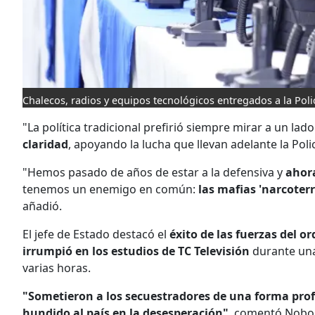
Chalecos, radios y equipos tecnológicos entregados a la Policí
"La política tradicional prefirió siempre mirar a un lad
claridad
, apoyando la lucha que llevan adelante la Pol
"Hemos pasado de años de estar a la defensiva y
ahora
tenemos un enemigo en común:
las mafias 'narcoterr
añadió.
El jefe de Estado destacó el
éxito de las fuerzas del 
irrumpió en los estudios de TC Televisión
durante una
varias horas.
"Sometieron a los secuestradores de una forma pro
hundido al país en la desesperación"
, comentó Noboa