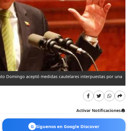
Santo Domingo aceptó medidas cautelares interpuestas por una
Activar Notificaciones
G
Síguenos en Google Discover