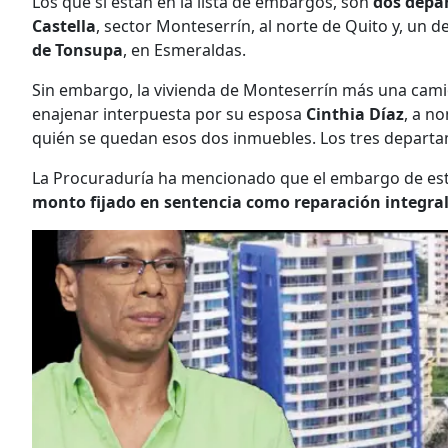
Los que sí están en la lista de embargos, son
dos depa
Castella
, sector Monteserrín, al norte de Quito y, un 
de Tonsupa
, en Esmeraldas.
Sin embargo, la vivienda de Monteserrín más una cami
enajenar interpuesta por su esposa
Cinthia Díaz
, a n
quién se quedan esos dos inmuebles. Los tres depart
La Procuraduría ha mencionado que el embargo de es
monto fijado en sentencia como reparación integral 