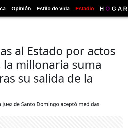
H
O
G
A
R
ica
Opinión
Estilo de vida
Estadio
as al Estado por actos
 la millonaria suma
as su salida de la
 un juez de Santo Domingo aceptó medidas