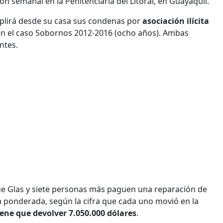
ión semanal en la Penitenciaría del Litoral, en Guayaquil.
plirá desde su casa sus condenas por
asociación ilícita
en el caso Sobornos 2012-2016 (ocho años). Ambas
ntes.
que Glas y siete personas más paguen una reparación de
a ponderada, según la cifra que cada uno movió en la
iene que devolver 7.050.000 dólares
.