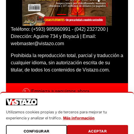
Teléfono: (+593) 985860991 - (042) 2327200 |
Dirección: Aguirre 734 y Boyacá | Email:
webmaster@vistazo.com
Prohibida la reproducción total, parcial y traducción a
cualquier idioma, sin autorización escrita de su
titular, de todos los contenidos de Vistazo.com.
Empieza a seguirnos ahora
Activar notificaciones
Utilizamos cookies propias y de terceros para mejorar tu
Código ética
experiencia y analizar el tráfico.
Más información
Sugerencias a:
CONFIGURAR
ACEPTAR
sugerencias@vistazo.com